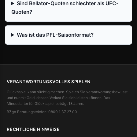
Sind Bellator-Quoten schlechter als UFC-
Quoten?
Was ist das PFL-Saisonformat?
VERANTWORTUNGSVOLLES SPIELEN
Glücksspiel kann süchtig machen. Spielen Sie verantwortungsbewusst
und nur mit Geld, dessen Verlust Sie sich leisten können. Das
Mindestalter für Glücksspiel beträgt 18 Jahre.
BZgA Beratungstelefon: 0800 1 37 27 00
RECHTLICHE HINWEISE