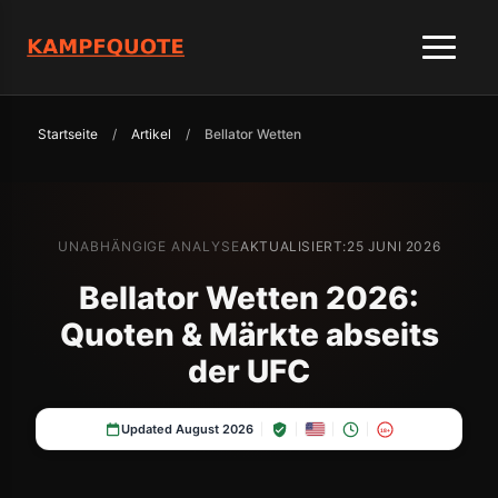
Startseite
/
Artikel
/
Bellator Wetten
UNABHÄNGIGE ANALYSE
AKTUALISIERT:
25 JUNI 2026
Bellator Wetten 2026:
Quoten & Märkte abseits
der UFC
Updated August 2026
18+