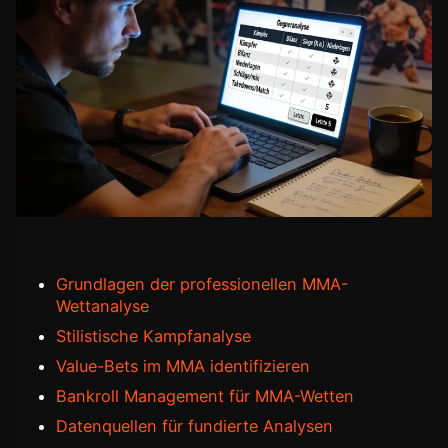
Grundlagen der professionellen MMA-
Wettanalyse
Stilistische Kampfanalyse
Value-Bets im MMA identifizieren
Bankroll Management für MMA-Wetten
Datenquellen für fundierte Analysen