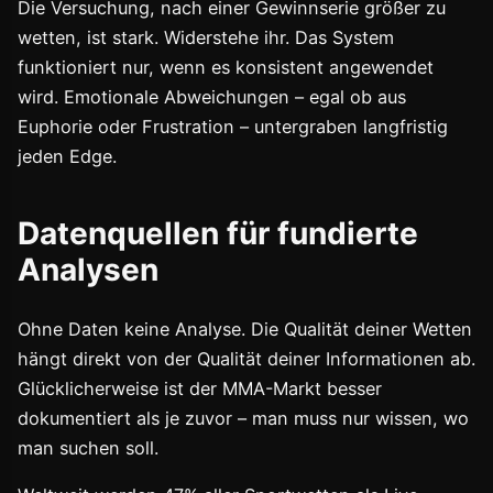
Die Versuchung, nach einer Gewinnserie größer zu
wetten, ist stark. Widerstehe ihr. Das System
funktioniert nur, wenn es konsistent angewendet
wird. Emotionale Abweichungen – egal ob aus
Euphorie oder Frustration – untergraben langfristig
jeden Edge.
Datenquellen für fundierte
Analysen
Ohne Daten keine Analyse. Die Qualität deiner Wetten
hängt direkt von der Qualität deiner Informationen ab.
Glücklicherweise ist der MMA-Markt besser
dokumentiert als je zuvor – man muss nur wissen, wo
man suchen soll.