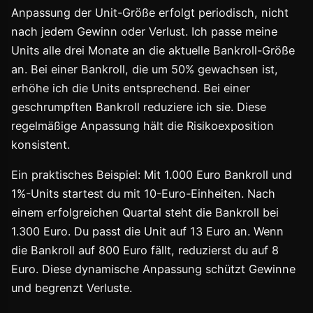
Anpassung der Unit-Größe erfolgt periodisch, nicht
nach jedem Gewinn oder Verlust. Ich passe meine
Units alle drei Monate an die aktuelle Bankroll-Größe
an. Bei einer Bankroll, die um 50% gewachsen ist,
erhöhe ich die Units entsprechend. Bei einer
geschrumpften Bankroll reduziere ich sie. Diese
regelmäßige Anpassung hält die Risikoexposition
konsistent.
Ein praktisches Beispiel: Mit 1.000 Euro Bankroll und
1%-Units startest du mit 10-Euro-Einheiten. Nach
einem erfolgreichen Quartal steht die Bankroll bei
1.300 Euro. Du passt die Unit auf 13 Euro an. Wenn
die Bankroll auf 800 Euro fällt, reduzierst du auf 8
Euro. Diese dynamische Anpassung schützt Gewinne
und begrenzt Verluste.