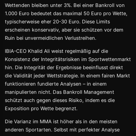
Wettenden bleiben unter 3%. Bei einer Bankroll von
1.000 Euro bedeutet das maximal 50 Euro pro Wette,
typischerweise eher 20-30 Euro. Diese Limits
erscheinen konservativ, aber sie schützen vor dem
Ruin bei unvermeidlichen Verlustreihen.
IBIA-CEO Khalid Ali weist regelmäßig auf die
Konsistenz der Integritätsrisiken im Sportwettenmarkt
hin. Die Integrität der Ergebnisse beeinflusst direkt
die Validität jeder Wettstrategie. In einem fairen Markt
funktionieren fundierte Analysen – in einem
manipulierten nicht. Das Bankroll Management
schützt auch gegen dieses Risiko, indem es die
Exposition pro Wette begrenzt.
Die Varianz im MMA ist höher als in den meisten
anderen Sportarten. Selbst mit perfekter Analyse