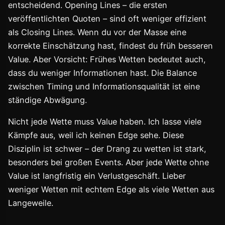
entscheidend. Opening Lines – die ersten
veröffentlichten Quoten – sind oft weniger effizient
als Closing Lines. Wenn du vor der Masse eine
korrekte Einschätzung hast, findest du früh besseren
Value. Aber Vorsicht: Frühes Wetten bedeutet auch,
dass du weniger Informationen hast. Die Balance
zwischen Timing und Informationsqualität ist eine
ständige Abwägung.
Nicht jede Wette muss Value haben. Ich lasse viele
Kämpfe aus, weil ich keinen Edge sehe. Diese
Disziplin ist schwer – der Drang zu wetten ist stark,
besonders bei großen Events. Aber jede Wette ohne
Value ist langfristig ein Verlustgeschäft. Lieber
weniger Wetten mit echtem Edge als viele Wetten aus
Langeweile.