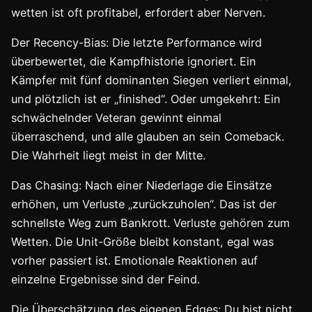
wetten ist oft profitabel, erfordert aber Nerven.
Der Recency-Bias: Die letzte Performance wird
überbewertet, die Kampfhistorie ignoriert. Ein
Kämpfer mit fünf dominanten Siegen verliert einmal,
und plötzlich ist er „finished“. Oder umgekehrt: Ein
schwächelnder Veteran gewinnt einmal
überraschend, und alle glauben an sein Comeback.
Die Wahrheit liegt meist in der Mitte.
Das Chasing: Nach einer Niederlage die Einsätze
erhöhen, um Verluste „zurückzuholen“. Das ist der
schnellste Weg zum Bankrott. Verluste gehören zum
Wetten. Die Unit-Größe bleibt konstant, egal was
vorher passiert ist. Emotionale Reaktionen auf
einzelne Ergebnisse sind der Feind.
Die Überschätzung des eigenen Edges: Du bist nicht