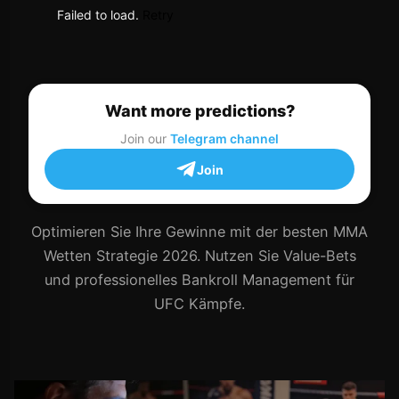
Failed to load.
Retry
Want more predictions?
Join our
Telegram channel
Join
Optimieren Sie Ihre Gewinne mit der besten MMA
Wetten Strategie 2026. Nutzen Sie Value-Bets
und professionelles Bankroll Management für
UFC Kämpfe.