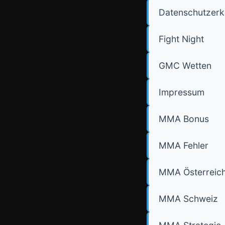
Datenschutzerk
Fight Night
GMC Wetten
Impressum
MMA Bonus
MMA Fehler
MMA Österreic
MMA Schweiz