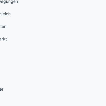
wegungen
leich
ten
rkt
er