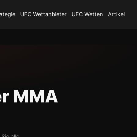
ategie
UFC Wettanbieter
UFC Wetten
Artikel
ler MMA
Sie alle