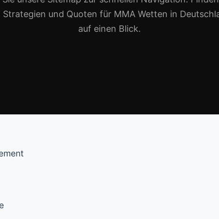
, Strategien und Quoten für MMA Wetten in Deutsch
auf einen Blick.
gement
e