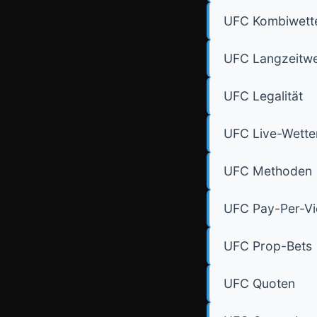
UFC Kombiwett
UFC Langzeitwe
UFC Legalität
UFC Live-Wette
UFC Methoden
UFC Pay-Per-V
UFC Prop-Bets
UFC Quoten