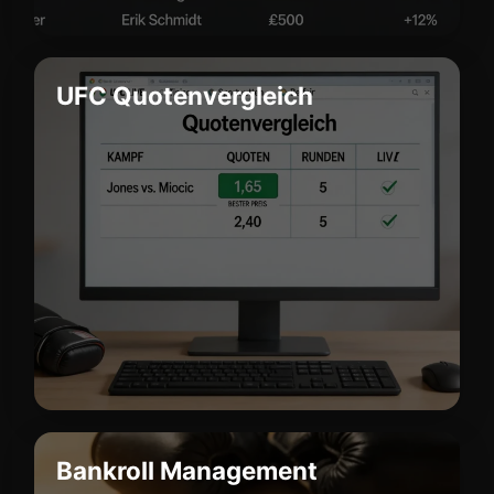
UFC Quotenvergleich
Bankroll Management