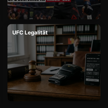
UFC Legalität