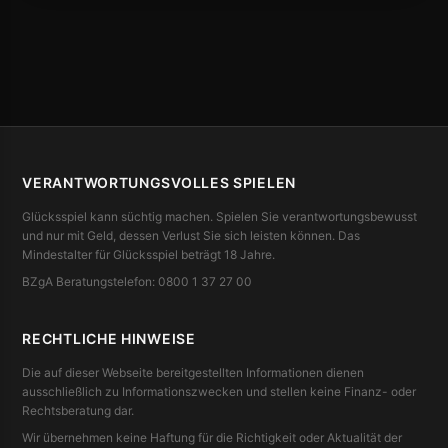
VERANTWORTUNGSVOLLES SPIELEN
Glücksspiel kann süchtig machen. Spielen Sie verantwortungsbewusst
und nur mit Geld, dessen Verlust Sie sich leisten können. Das
Mindestalter für Glücksspiel beträgt 18 Jahre.
BZgA Beratungstelefon: 0800 1 37 27 00
RECHTLICHE HINWEISE
Die auf dieser Webseite bereitgestellten Informationen dienen
ausschließlich zu Informationszwecken und stellen keine Finanz- oder
Rechtsberatung dar.
Wir übernehmen keine Haftung für die Richtigkeit oder Aktualität der