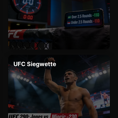
UFC Siegwette