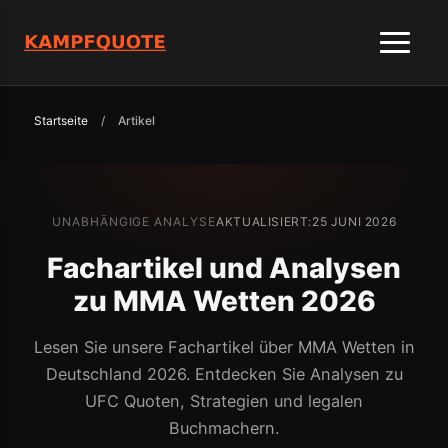
Startseite
/
Artikel
UNABHÄNGIGE ANALYSE
AKTUALISIERT:
25 JUNI 2026
Fachartikel und Analysen
zu MMA Wetten 2026
Lesen Sie unsere Fachartikel über MMA Wetten in
Deutschland 2026. Entdecken Sie Analysen zu
UFC Quoten, Strategien und legalen
Buchmachern.