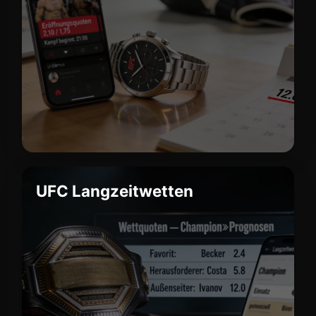
UFC Langzeitwetten