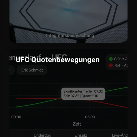
UFC Quotenbewegungen