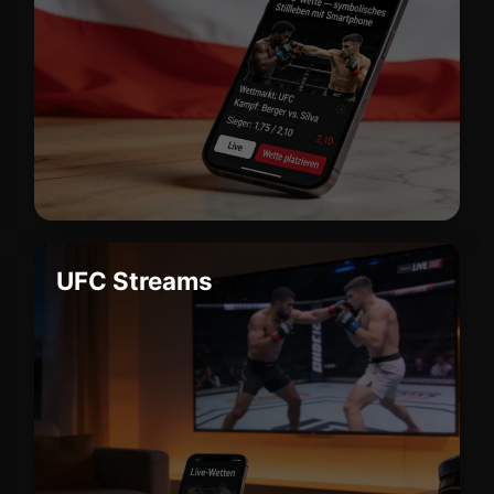
UFC Streams