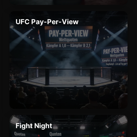
UFC Pay-Per-View
Fight Night