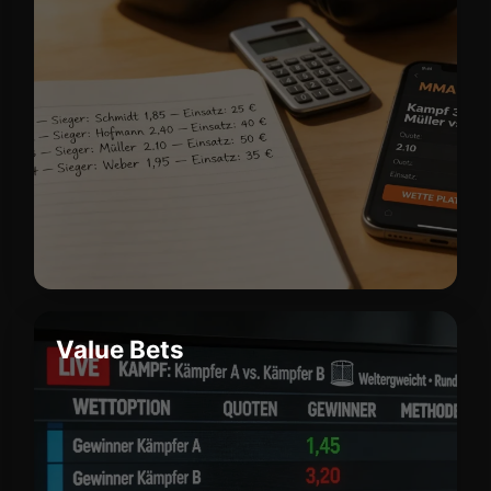
Value Bets