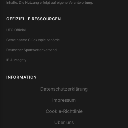
Inhalte. Die Nutzung erfolgt auf eigene Verantwortung.
OFFIZIELLE RESSOURCEN
UFC Official
Gemeinsame Glücksspielbehörde
Deutscher Sportwettenverband
IBIA Integrity
INFORMATION
Datenschutzerklärung
Impressum
Cookie-Richtlinie
Über uns