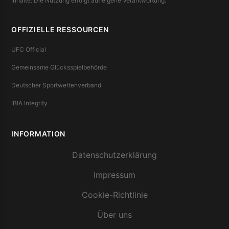
Inhalte. Die Nutzung erfolgt auf eigene Verantwortung.
OFFIZIELLE RESSOURCEN
UFC Official
Gemeinsame Glücksspielbehörde
Deutscher Sportwettenverband
IBIA Integrity
INFORMATION
Datenschutzerklärung
Impressum
Cookie-Richtlinie
Über uns