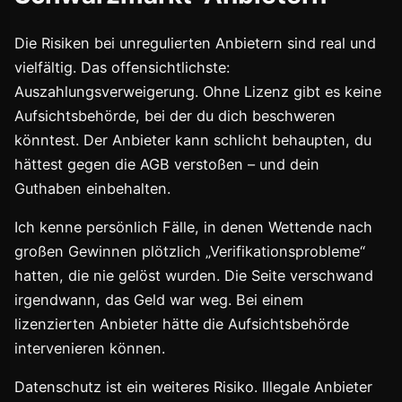
Die Risiken bei unregulierten Anbietern sind real und
vielfältig. Das offensichtlichste:
Auszahlungsverweigerung. Ohne Lizenz gibt es keine
Aufsichtsbehörde, bei der du dich beschweren
könntest. Der Anbieter kann schlicht behaupten, du
hättest gegen die AGB verstoßen – und dein
Guthaben einbehalten.
Ich kenne persönlich Fälle, in denen Wettende nach
großen Gewinnen plötzlich „Verifikationsprobleme“
hatten, die nie gelöst wurden. Die Seite verschwand
irgendwann, das Geld war weg. Bei einem
lizenzierten Anbieter hätte die Aufsichtsbehörde
intervenieren können.
Datenschutz ist ein weiteres Risiko. Illegale Anbieter