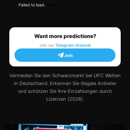
Failed to load.
Retry
Want more predictions?
Join our
Telegram channel
Join
Vermeiden Sie den Schwarzmarkt bei UFC Wetten
in Deutschland. Erkennen Sie illegale Anbieter
und schützen Sie Ihre Einzahlungen durch
Lizenzen (2026).