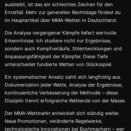
ausbleibt, ist das ein schlechtes Zeichen für den
Ernstfall. Mehr zur generellen Rechtslage findest du
im Hauptartikel über MMA-Wetten in Deutschland.
Die Analyse vergangener Kämpfe liefert wertvolle
Erkenntnisse. Ich studiere nicht nur Ergebnisse,
sondern auch Kampfverläufe, Stilentwicklungen und
Anpassungsfähigkeit der Kämpfer. Diese Tiefe
unterscheidet fundierte Wetten von Glücksspiel.
Ein systematischer Ansatz zahlt sich langfristig aus.
Dokumentation jeder Wette, Analyse der Ergebnisse,
kontinuierliche Verbesserung der Methodik – diese
Disziplin trennt erfolgreiche Wettende von der Masse.
Der MMA-Wettmarkt entwickelt sich ständig weiter.
Neue Promotionen, veränderte Regelwerke,
technologische Innovationen bei Buchmachern – wer