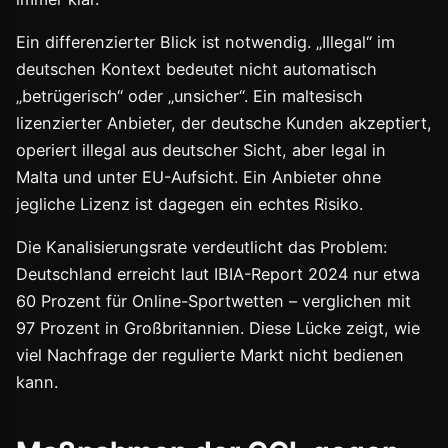
Ein differenzierter Blick ist notwendig. „Illegal“ im
deutschen Kontext bedeutet nicht automatisch
„betrügerisch“ oder „unsicher“. Ein maltesisch
lizenzierter Anbieter, der deutsche Kunden akzeptiert,
operiert illegal aus deutscher Sicht, aber legal in
Malta und unter EU-Aufsicht. Ein Anbieter ohne
jegliche Lizenz ist dagegen ein echtes Risiko.
Die Kanalisierungsrate verdeutlicht das Problem:
Deutschland erreicht laut IBIA-Report 2024 nur etwa
60 Prozent für Online-Sportwetten – verglichen mit
97 Prozent in Großbritannien. Diese Lücke zeigt, wie
viel Nachfrage der regulierte Markt nicht bedienen
kann.