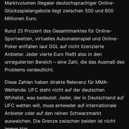
Marktvolumen illegaler deutschsprachiger Online-
Glücksspielangebote liegt zwischen 500 und 600
Millionen Euro.
Rund 25 Prozent des Gesamtmarktes für Online-
Sportwetten, virtuelles Automatenspiel und Online-
Poker entfallen laut GGL auf nicht lizenzierte
Anbieter. Jeder vierte Euro fließt also in den
unregulierten Bereich – eine Zahl, die das Ausmaß des
Problems verdeutlicht.
Diese Zahlen haben direkte Relevanz für MMA-
Wettende. UFC steht nicht auf der deutschen
Whitelist, was bedeutet: Jeder, der in Deutschland auf
UFC wetten will, muss entweder auf internationale
Anbieter oder auf den reinen Schwarzmarkt
ausweichen. Die Grenze zwischen beiden ist nicht
immer klar.